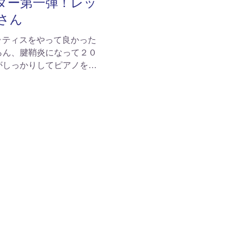
ター第一弾！レッ
さん
ラティスをやって良かった
ろん、腱鞘炎になって２０
がしっかりしてピアノを長
ならず弾くことが可能にな
やかになって来て細かい所
になりました。食事もいつ
べていたのでここまで変化
【オーナーより】 遠方か
たＹさん。Ｙさんは実
！ピラティスを始めてほし
にな、と思っていてやっと
した。２か月半、７回のレ
くなりましたよね！長年ピ
を酷使していたのでその悩
いです。まだまだピラティ