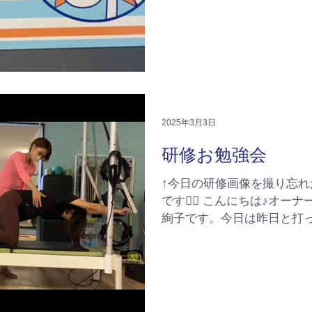
ト、なんちゅう可愛さ！友
ってもらいました。本当にあり
2025年3月3日
研修お勉強会
↑今日の研修画像を撮り忘れ
です🙇‍♀️ こんにちは♪オ
絢子です。今日は昨日と打
しかも大雨☔子ども達の送
ります😥 そんな今日は私
ラティスの研修会でし...