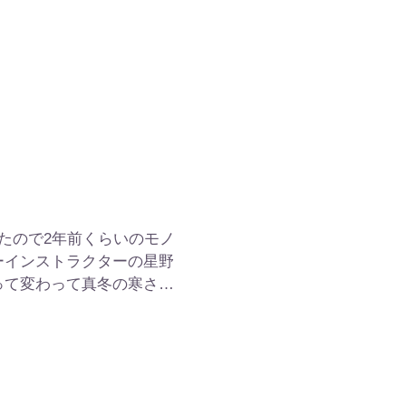
人にわがまま言い放題で作
...
たので2年前くらいのモノ
ーナーインストラクターの星野
って変わって真冬の寒さ。
り迎えも雨だと時間がかか
が今勤務しているマハロピ