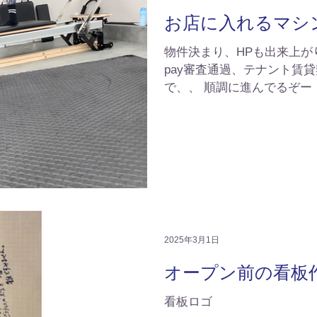
お店に入れるマシ
物件決まり、HPも出来上がり
pay審査通過、テナント賃貸
で、、 順調に進んでるぞー
ピラティスマシンを購入でき
入出来ても搬入まで2か月
が始まる４月中にはオープンし
2025年3月1日
オープン前の看板
看板ロゴ