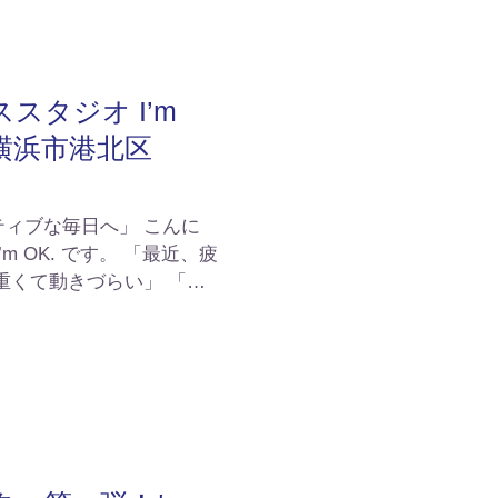
スタジオ I’m
 横浜市港北区
ィブな毎日へ」 こんに
。 「最近、疲
重くて動きづらい」 「肩
い」 そんなお悩みを抱
 では、ピラティスを通じ