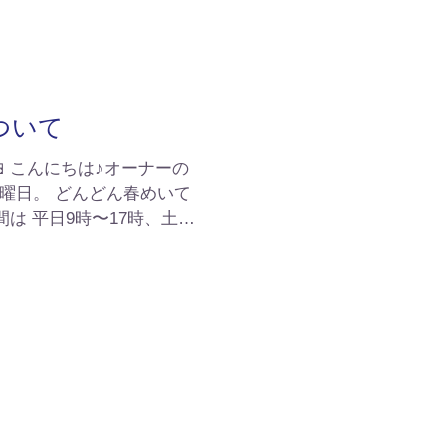
ついて
 こんにちは♪オーナーの
日曜日。 どんどん春めいて
間は 平日9時〜17時、土日
いの❓土日は午前11時まで❓
おチビな元気いっぱいの男