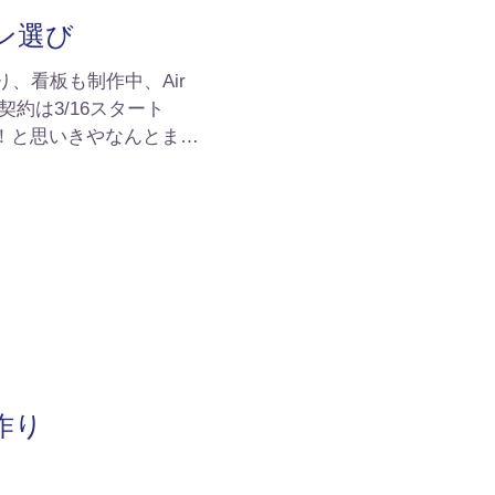
ン選び
、看板も制作中、Air
契約は3/16スタート
！と思いきやなんとまだ
ていません（汗）。 購
はかかるとのこと。新年度
...
作り