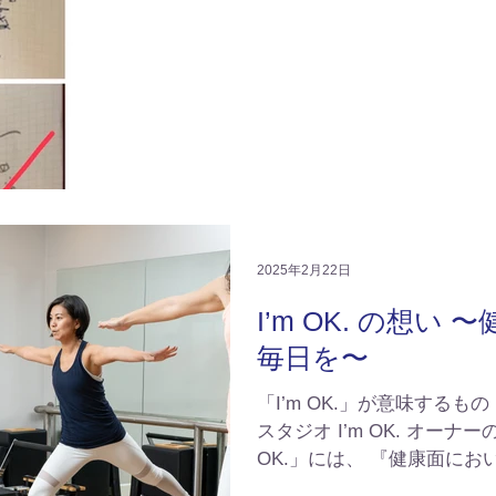
2025年2月22日
I’m OK. の想い
毎日を〜
「I’m OK.」が意味するも
スタジオ I’m OK. オーナーの星野絢子です。 「I’m
OK.」には、 『健康面において
意味があります。 でも、ピ