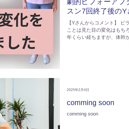
劇的ビフォーアフ
スン7回終了後のY
【Yさんからコメント】 ピ
ことは見た目の変化はもち
年くらい経ちますが、体幹
く弾いていても手首が痛く
ったことです。身体がしな
のお掃除でかがむ姿勢も楽
も通り我慢せず、普通に食
した自分に驚いています。 
ら頑張って通ってくださっ
は、、、私の母です（笑）
2025年2月4日
いな、絶対身体よくなるの
comming soon
母がやる気になってくれま
ッスンでとっても姿勢がよ
comming soon
アノ講師で家事育児で手元
みも改善されてとても嬉し