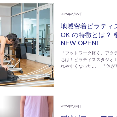
2025年2月22日
地域密着ピラティス
OK の特徴とは？
NEW OPEN!
「フットワーク軽く、アクテ
ちは！ピラティススタジオ I’m OK. です
れやすくなった…」 「体が
こりや腰痛がなかなか取れな
えていませんか？ I’m OK
て、...
2025年2月4日