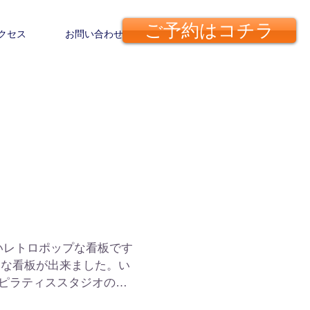
​ご予約は​コチラ
クセス
お問い合わせ
いレトロポップな看板です
プ的な看板が出来ました。い
️ピラティススタジオの看
のですが、、。このフォン