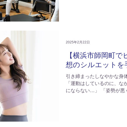
は、 決して 「I’m OK.」...
2025年2月22日
【横浜市師岡町で
想のシルエットを
引き締まったしなやかな身
「運動はしているのに、な
にならない…」 「姿勢が悪
える…」 「健康的に引き締めたいけど、キツい筋ト
レは苦手…」 そんなお悩み
なのが、...