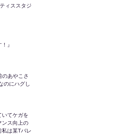
ラティススタジ
す！』
前のあやこさ
面なのにハグし
ていてケガを
マンス向上の
前私は某Tバレ