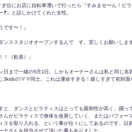
時すぎ位にお店に自転車漕いで行ったら『すみませ〜ん！ピ
ー❓』と話しかけてくれた女性。
うです〜！』
ダンススタジオオープンするんで　す。宜しくお願いしま
！！（歓喜）』
ン日まで一緒の5月1日。しかもオーナーさんは私と同じ名
じ3kidsのママ同士。これは運命すぎる！嬉しすぎて初対
。
すと、ダンスとピラティスはとっても親和性が高く、踊っ
さんがピラティスで身体を改善していく、またはパフォー
ィスを取り入れる、という事が往々にしてあるのです。以
ーナさんを担当させて頂いた事もありました。