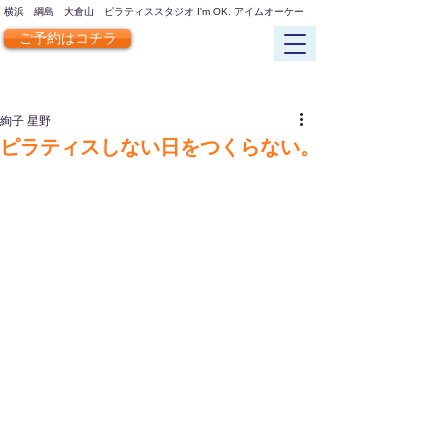
横浜 綱島 大倉山 ピラティススタジオ I'm OK. アイムオーケー
​ご予約は​コチラ
絢子 星野
ピラティスしない日をつくらない。